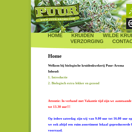
HOME
KRUIDEN
WILDE KRU
VERZORGING
CONTA
Home
Welkom bij biologische kruidenkwekerij Puur-Aroma
Inhoud:
1. Introductie
2. Biologisch extra lekker en gezond
Attentie: In verband met Vakantie tijd zijn we aanstaand
tot 13.30 uur!!!
Op iedere zaterdag zijn wij van 9.00 uur tot 16.00 uur o
we ook altijd een ruim assortiment lokaal geproduceerde 
voorraad.