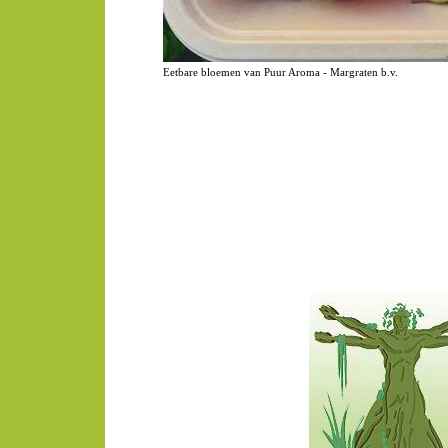
Eetbare bloemen van Puur Aroma - Margraten b.v.